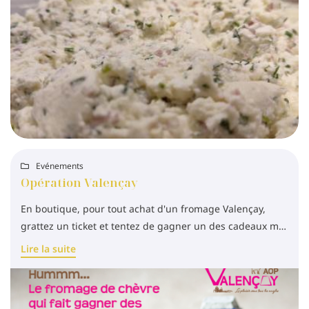
Une questio
09 73 28 89 
Accueil
Evénements
gerie - Crèmerie

Opération Valençay
Épicerie fine
En boutique, pour tout achat d'un fromage Valençay,
Nos produits
grattez un ticket et tentez de gagner un des cadeaux mis
en jeu : un séjour à Beauval offert, ça vous tente ?
Restez info
Lire la suite
alerie photos
Actualités
INSCRIPTION NEWS
Contact