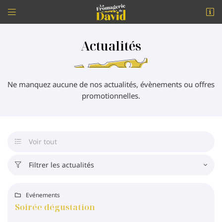


11 rue Porte Mutin
18200 St-Amand-Montrond
Actualités
09 73 28 89 26
Ne manquez aucune de nos actualités, évènements ou offres
promotionnelles.
Voir tout

Adresse email de réception

Filtrer les actualités

Recopiez le code suivant

Evénements

Soirée dégustation
RAFRAÎCHIR LE CAPTCHA
