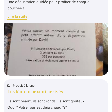
Une dégustation guidée pour profiter de chaque
bouchée !
Lire la suite
En cochant cette case, vous consentez à recevoir nos propositions commerciales à
l'adresse email indiqué ci-dessus. Vous pouvez vous désinscrire à tout moment en
utilisant
le formulaire de désinscription
.
INSCRIPTION
Produit à la une

Les Mont d'or sont arrivés
Ils sont beaux, ils sont ronds, ils sont goûteux !
Quoi ? Votre four est déjà chaud ???